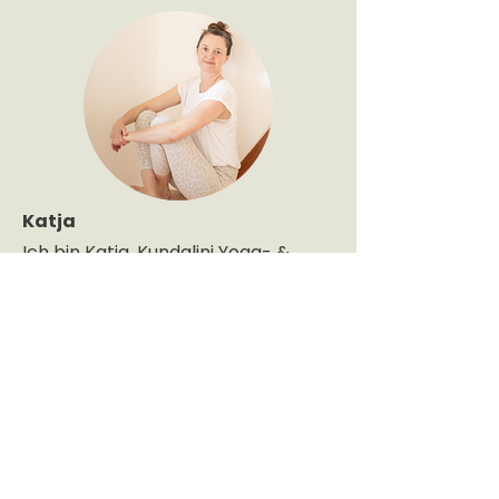
Katja
Ich bin Katja, Kundalini Yoga- &
Meditationslehrerin. Ich halte mit
ganz viel Liebe und Präsenz den
Raum für Dein Auftanken, Loslassen
und Sein. Mit einem öffnenden
Yogaset bereiten wir Körper &
Geist auf die Meditation vor, und in
der Tiefenentspannung begleite