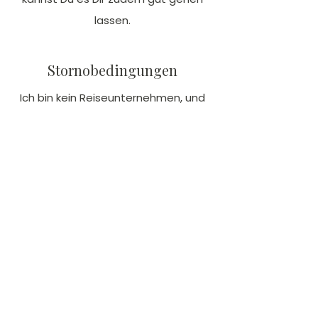
lassen.
Stornobedingungen
Ich bin kein Reiseunternehmen, und
kann daher bei einer Stornierung
(egal aus welchem Grund) keine
Kosten zurückerstatten. Auch die
Reservierungsgebühr von 300 EUR bei
Buchung wird bei Stornierung nicht
zurückerstattet. Bei einer möglichen
Nicht-Teilnahme kannst Du Deinen
Platz an eine andere Person
weitergeben. Falls Du Dich absichern
möchtest, schließe am besten eine