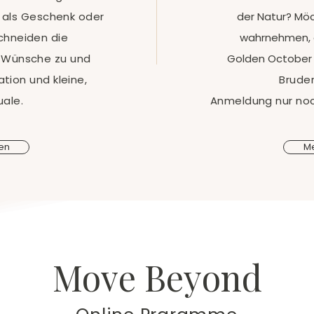
e als Geschenk oder
der Natur? Möch
chneiden die
wahrnehmen, d
e Wünsche zu und
Golden October
ation und kleine,
Bruder
tuale.
Anmeldung nur noc
en
Me
Move Beyond