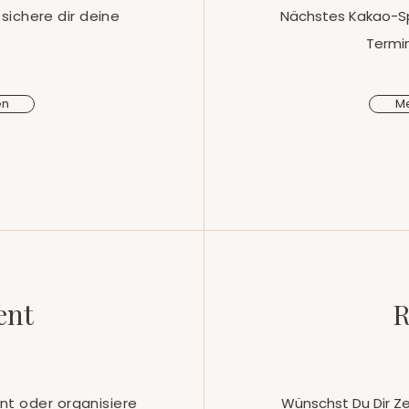
 sichere dir deine
Nächstes Kakao-Spe
Termin
en
Me
ent
R
ent oder organisiere
Wünschst Du Dir Zei