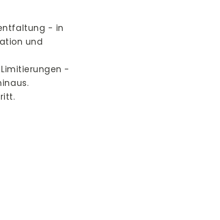
ntfaltung - in
iation und
 Limitierungen -
hinaus.
itt.