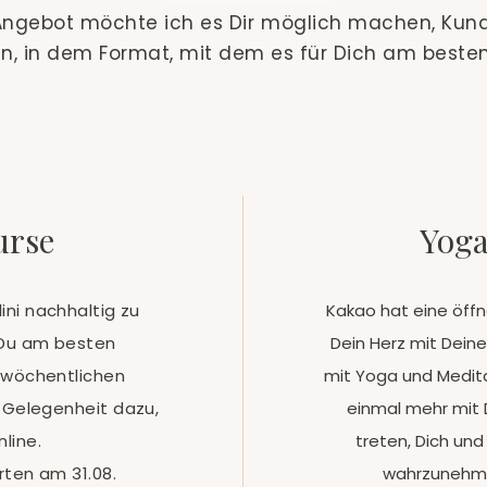
ngebot möchte ich es Dir möglich machen, Kund
n, in dem Format, mit dem es für Dich am besten
urse
Yoga
ini nachhaltig zu
Kakao hat eine öffn
t Du am besten
Dein Herz mit Dein
 wöchentlichen
mit Yoga und Medita
e Gelegenheit dazu,
einmal mehr mit D
nline.
treten, Dich un
rten am 31.08.
wahrzunehmen